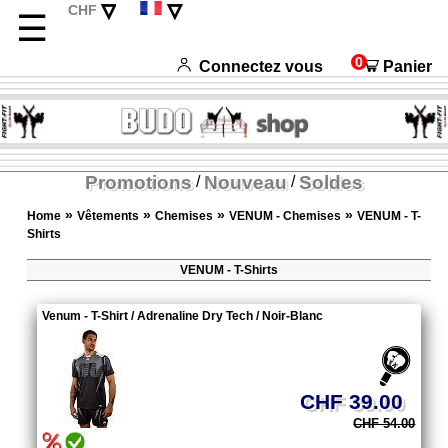
▿
▿
CHF
☰
EUR
Deutsch
USD
English
0
Connectez vous
Panier
Italiano
Español
Promotions
Nouveau
Soldes
/
/
»
»
»
»
Home
Vêtements
Chemises
VENUM - Chemises
VENUM - T-
Shirts
VENUM - T-Shirts
Venum - T-Shirt / Adrenaline Dry Tech / Noir-Blanc
CHF 39.00
CHF 54.00