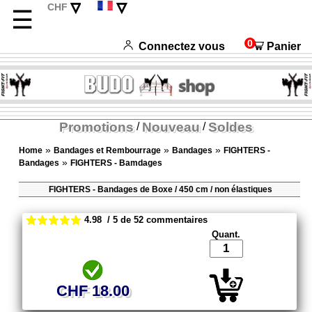
▿
▿
CHF
☰
EUR
Deutsch
USD
English
0
Connectez vous
Panier
Italiano
Español
Promotions
Nouveau
Soldes
/
/
»
»
»
Home
Bandages et Rembourrage
Bandages
FIGHTERS -
»
Bandages
FIGHTERS - Bamdages
FIGHTERS - Bandages de Boxe / 450 cm / non élastiques
4.98 / 5 de 52 commentaires
Quant.
CHF 18.00